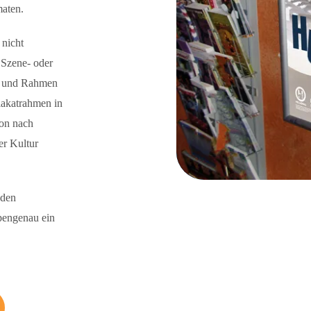
maten.
 nicht
 Szene- oder
n und Rahmen
lakatrahmen in
ion nach
r Kultur
sden
pengenau ein