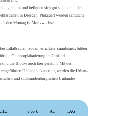
estellt sind.
sind gerahmt und befinden sich gut sichtbar an den
ehrsstraßen in Dresden. Plakatiert werden sämtliche
1. Jeden Montag ist Motivwechsel.
über Litfaßsäulen, zudem errichtete Zaunboards bilden
für die Outdoorplakatierung im Umland.
 sind die Blöcke auch hier gerahmt. Mit der
urchgeführten Umlandplakatierung werden die Urban-
hsischen und südbrandenburgischen Umlandes
CHE
0,65 €
A1
TAG