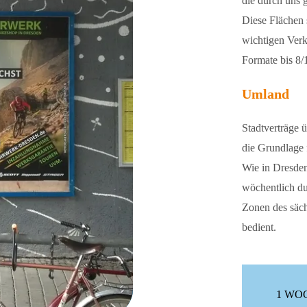
die durch uns g
Diese Flächen 
wichtigen Verk
Formate bis 8/
Umland
Stadtverträge 
die Grundlage 
Wie in Dresden
wöchentlich d
Zonen des säc
bedient.
1 WO