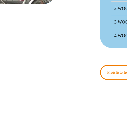
2 WO
3 WO
4 WO
Preisliste 