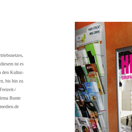
triebsnetzes,
diesem ist es
n den Kultur-
n, bis hin zu
reizeit-/
firma Bunte
emedien.de